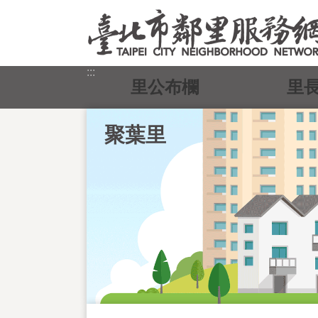
跳到主要內容區塊
:::
里公布欄
里
聚葉里