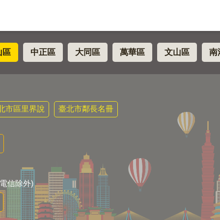
山區
中正區
大同區
萬華區
文山區
南
北市區里界說
臺北市鄰長名冊
電信除外)