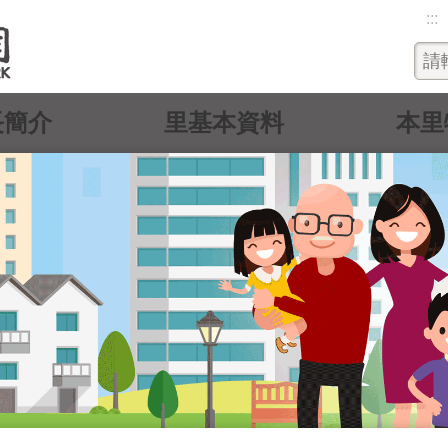
:::
長簡介
里基本資料
本里