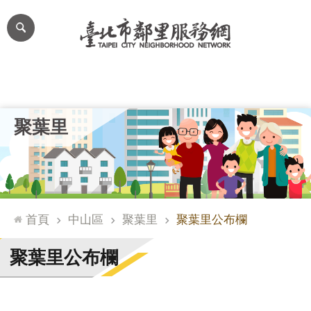
跳到主要內容區塊
進
階
搜
尋
里公布欄
里長簡介
里基本資料
本里特色
里活動花絮
網
聚葉里
站
導
覽
台
北
首頁
中山區
聚葉里
聚葉里公布欄
通
臺
聚葉里公布欄
北
市
政
府