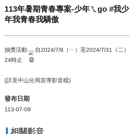
113年暑期青春專案-少年ㄟgo #我少
門
年我青春我驕傲
牌
整
合
檢
索
抽獎活動
自2024/7/8（ㄧ）至2024/7/31（二）
系
統
24時止
文
化
局
(詳見中山分局宣導影音檔)
文
化
發布日期
資
產
113-07-09
臺
北
市
相關影音