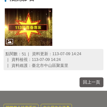
區
里
界
說
臺
北
市
鄰
長
名
點閱數：
資料更新：113-07-09 14:24
51
冊
資料檢視：113-07-09 14:24
資料維護：臺北市中山區聚葉里
回上一頁