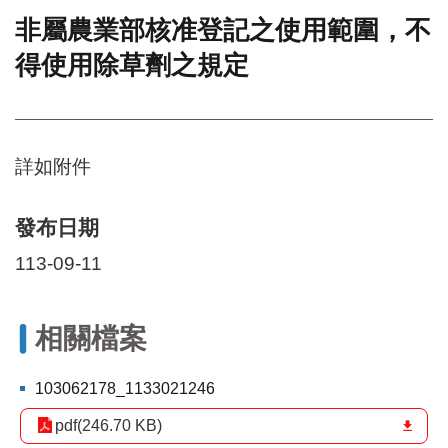
非屬農業部核准登記之使用範圍，不
門
得使用除草劑之規定
牌
整
合
檢
索
詳如附件
系
統
文
發布日期
化
113-09-11
局
文
化
資
相關檔案
產
臺
103062178_1133021246
北
pdf(246.70 KB)
市