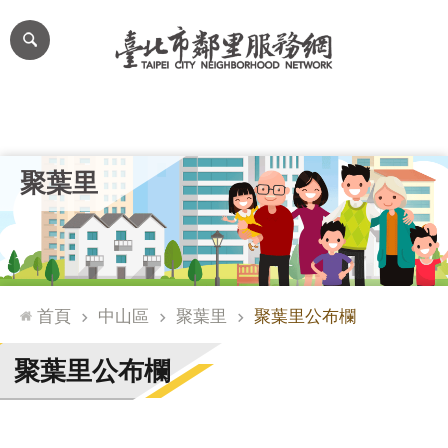
跳到主要內容區塊
進
階
搜
尋
里公布欄
里長簡介
里基本資料
本里特色
里活動花絮
網
聚葉里
站
導
覽
台
北
首頁
中山區
聚葉里
聚葉里公布欄
通
臺
聚葉里公布欄
北
市
政
府