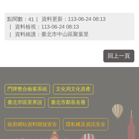
區
里
界
點閱數：
資料更新：113-06-24 08:13
41
說
資料檢視：113-06-24 08:13
臺
資料維護：臺北市中山區聚葉里
北
市
鄰
回上一頁
長
名
冊
門牌整合檢索系統
文化局文化資產
臺北市區里界說
臺北市鄰長名冊
政府網站資料開放宣告
隱私權及資訊安全