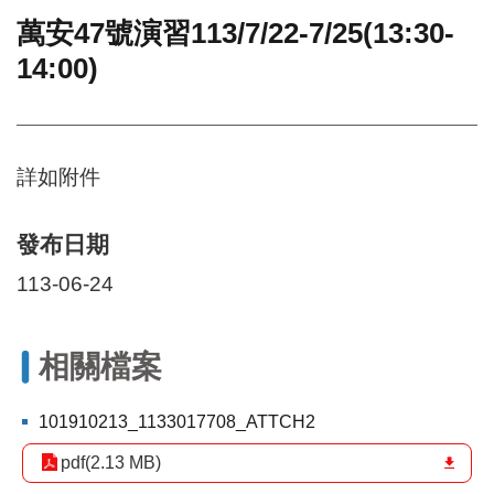
萬安47號演習113/7/22-7/25(13:30-
門
14:00)
牌
整
合
檢
索
詳如附件
系
統
發布日期
文
化
113-06-24
局
文
化
相關檔案
資
產
101910213_1133017708_ATTCH2
臺
北
pdf(2.13 MB)
市