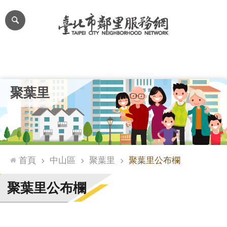
跳到主要內容區塊
進
階
搜
尋
里公布欄
里長簡介
里基本資料
本里特色
里活動花絮
網
聚葉里
站
導
覽
台
北
首頁
中山區
聚葉里
聚葉里公布欄
通
臺
聚葉里公布欄
北
市
政
府