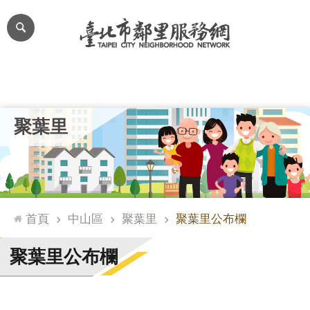
跳到主要內容區塊
進
階
搜
尋
里公布欄
里長簡介
里基本資料
本里特色
里活動花絮
網
聚葉里
站
導
覽
台
北
首頁
中山區
聚葉里
聚葉里公布欄
通
臺
聚葉里公布欄
北
市
政
府