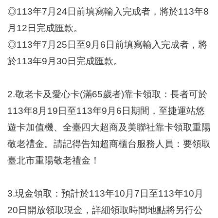
區
◎113年7月24日前填寫輸入完成者，將於113年8
里
界
月12日完成匯款。
說
◎113年7月25日至9月6日前填寫輸入完成者，將
臺
於113年9月30日完成匯款。
北
市
鄰
長
2.敬老卡及愛心卡(滿65歲者)靠卡領取：長者可於
名
113年8月19日至113年9月6日期間，至捷運站悠
冊
遊卡加值機、全臺四大超商及美聯社靠卡領取重陽
敬老禮金。請記得告知超商櫃台服務人員：要領取
臺北市重陽敬老禮金！
3.現金領取：預計於113年10月7日至113年10月
20日開放領取現金，詳細領取時間地點將另行公