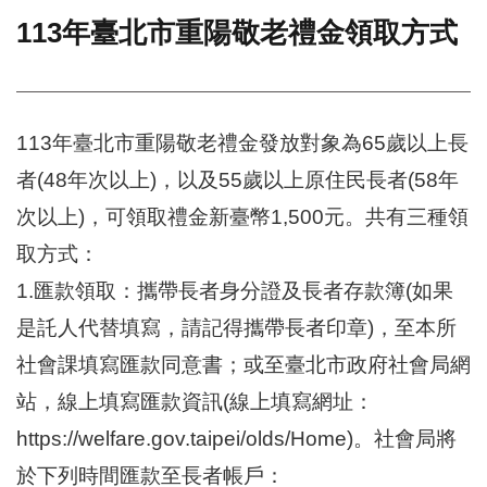
113年臺北市重陽敬老禮金領取方式
門
牌
整
合
檢
113年臺北市重陽敬老禮金發放對象為65歲以上長
索
者(48年次以上)，以及55歲以上原住民長者(58年
系
統
次以上)，可領取禮金新臺幣1,500元。共有三種領
文
取方式：
化
1.匯款領取：攜帶長者身分證及長者存款簿(如果
局
文
是託人代替填寫，請記得攜帶長者印章)，至本所
化
資
社會課填寫匯款同意書；或至臺北市政府社會局網
產
站，線上填寫匯款資訊(線上填寫網址：
臺
https://welfare.gov.taipei/olds/Home)。社會局將
北
市
於下列時間匯款至長者帳戶：