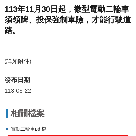
113年11月30日起，微型電動二輪車
門
須領牌、投保強制車險，才能行駛道
牌
整
路。
合
檢
索
系
統
(詳如附件)
文
化
發布日期
局
文
113-05-22
化
資
產
相關檔案
臺
北
電動二輪車pdf檔
市