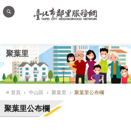
跳到主要內容區塊
進
階
搜
尋
里公布欄
里長簡介
里基本資料
本里特色
里活動花絮
網
聚葉里
站
導
覽
台
北
首頁
中山區
聚葉里
聚葉里公布欄
通
臺
聚葉里公布欄
北
市
政
府