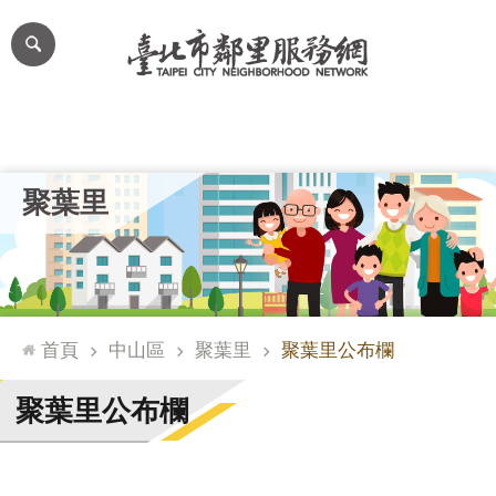
跳到主要內容區塊
進
階
搜
尋
里公布欄
里長簡介
里基本資料
本里特色
里活動花絮
網
聚葉里
站
導
覽
台
北
首頁
中山區
聚葉里
聚葉里公布欄
通
臺
聚葉里公布欄
北
市
政
府