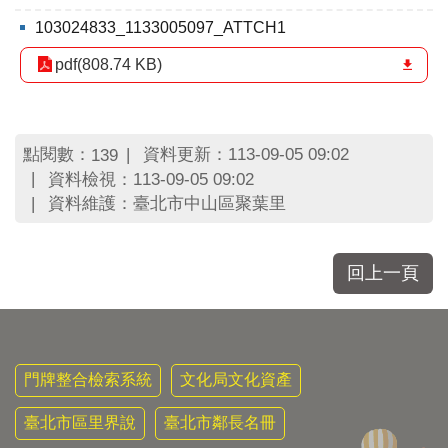
區
里
103024833_1133005097_ATTCH1
界
pdf(808.74 KB)
說
臺
北
市
點閱數：
資料更新：113-09-05 09:02
139
鄰
資料檢視：113-09-05 09:02
長
資料維護：臺北市中山區聚葉里
名
冊
回上一頁
門牌整合檢索系統
文化局文化資產
臺北市區里界說
臺北市鄰長名冊