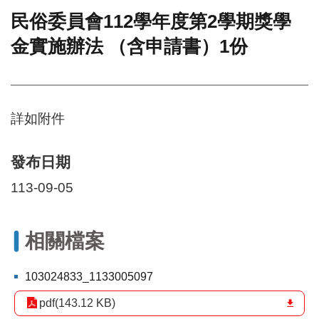
民俗委員會112學年度第2學期獎學
門
金實施辦法 （含申請書）1份
牌
整
合
檢
索
詳如附件
系
統
文
發布日期
化
113-09-05
局
文
化
資
相關檔案
產
臺
103024833_1133005097
北
pdf(143.12 KB)
市