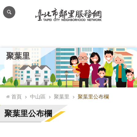
跳到主要內容區塊
進
階
搜
尋
里公布欄
里長簡介
里基本資料
本里特色
里活動花絮
網
聚葉里
站
導
覽
台
北
首頁
中山區
聚葉里
聚葉里公布欄
通
臺
聚葉里公布欄
北
市
政
府