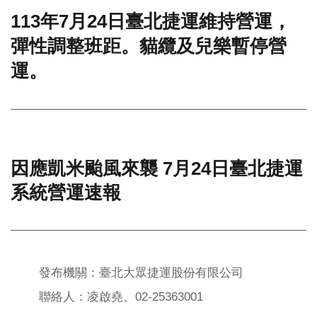
113年7月24日臺北捷運維持營運，
門
彈性調整班距。貓纜及兒樂暫停營
牌
整
運。
合
檢
索
系
統
文
因應凱米颱風來襲 7月24日臺北捷運
化
局
系統營運速報
文
化
資
產
發布機關：臺北大眾捷運股份有限公司
臺
北
聯絡人：凌啟堯、02-25363001
市