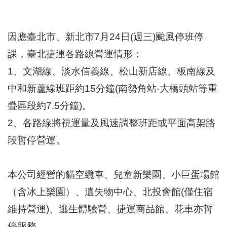
區
里
界
說
因應臺北市、新北市7月24日(週三)颱風停班停
臺
課，臺北捷運各路線營運情形：
北
1、文湖線、淡水信義線、松山新店線、板南線及
市
鄰
中和新蘆線班距約15分鐘(南勢角站-大橋頭站等重
長
疊區段約7.5分鐘)。
名
冊
2、各路線將視運量及風速調整班距或平面高架路
段暫停營運。
本公司經營的貓空纜車、兒童新樂園、小巨蛋場館
（含冰上樂園）、遺失物中心、北投會館(僅住宿
維持營運)、逃生體驗營、捷運商品館、花車亦暫
停服務。