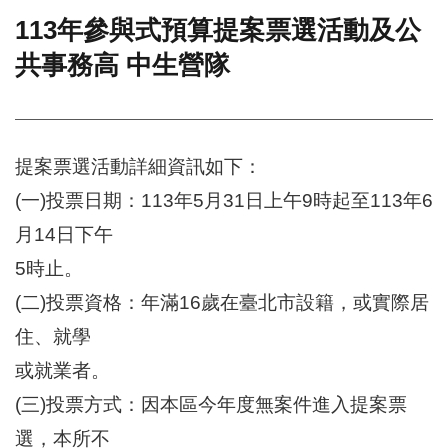
113年參與式預算提案票選活動及公
門
共事務高 中生營隊
牌
整
合
檢
索
提案票選活動詳細資訊如下：
系
統
(一)投票日期：113年5月31日上午9時起至113年6
文
月14日下午
化
局
5時止。
文
(二)投票資格：年滿16歲在臺北市設籍，或實際居
化
資
住、就學
產
或就業者。
臺
(三)投票方式：因本區今年度無案件進入提案票
北
市
選，本所不