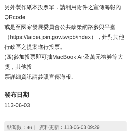
區
另外製作紙本投票單，請利用附件之宣傳海報內
里
界
QRcode
說
或是至國家發展委員會公共政策網路參與平臺
臺
（https://taipei.join.gov.tw/pb/index），針對其他
北
市
行政區之提案進行投票。
鄰
長
(四)參加投票即可抽MacBook Air及萬元禮券等大
名
獎，其他投
冊
票詳細資訊請參照宣傳海報。
發布日期
113-06-03
點閱數：
資料更新：113-06-03 09:29
46