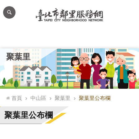
跳到主要內容區塊
進
階
搜
尋
里公布欄
里長簡介
里基本資料
本里特色
里活動花絮
網
聚葉里
站
導
覽
台
北
首頁
中山區
聚葉里
聚葉里公布欄
通
臺
聚葉里公布欄
北
市
政
府