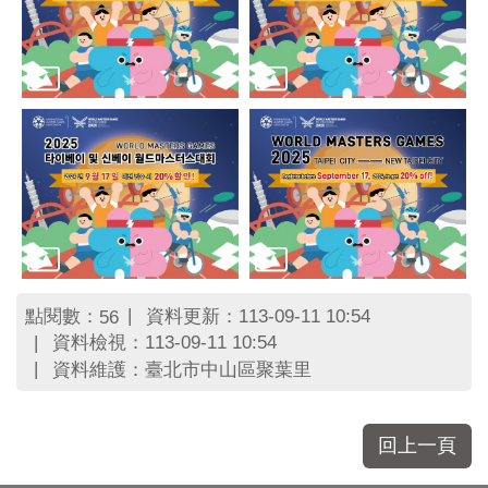
區
里
界
說
臺
北
市
鄰
長
名
冊
點閱數：
資料更新：113-09-11 10:54
56
資料檢視：113-09-11 10:54
資料維護：臺北市中山區聚葉里
回上一頁