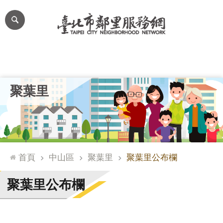
跳到主要內容區塊
進
階
搜
尋
里公布欄
里長簡介
里基本資料
本里特色
里活動花絮
網
聚葉里
站
導
覽
台
北
首頁
中山區
聚葉里
聚葉里公布欄
通
臺
聚葉里公布欄
北
市
政
府