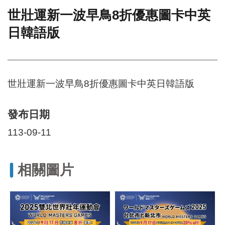
世壯運新一波早鳥8折優惠圖卡中英
門
日韓語版
牌
整
合
檢
索
世壯運新一波早鳥8折優惠圖卡中英日韓語版
系
統
文
發布日期
化
113-09-11
局
文
化
資
相關圖片
產
臺
北
市