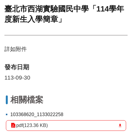
臺北市西湖實驗國民中學「114學年
門
度新生入學簡章」
牌
整
合
檢
索
詳如附件
系
統
文
發布日期
化
113-09-30
局
文
化
資
相關檔案
產
臺
103368620_1133022258
北
pdf(123.36 KB)
市