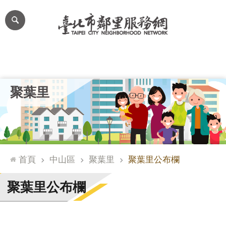
跳到主要內容區塊
進
階
搜
尋
里公布欄
里長簡介
里基本資料
本里特色
里活動花絮
網
聚葉里
站
導
覽
台
北
首頁
中山區
聚葉里
聚葉里公布欄
通
臺
聚葉里公布欄
北
市
政
府