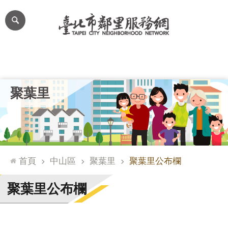
跳到主要內容區塊
進
階
搜
尋
里公布欄
里長簡介
里基本資料
本里特色
里活動花絮
網
聚葉里
站
導
覽
台
北
首頁
中山區
聚葉里
聚葉里公布欄
通
臺
聚葉里公布欄
北
市
政
府