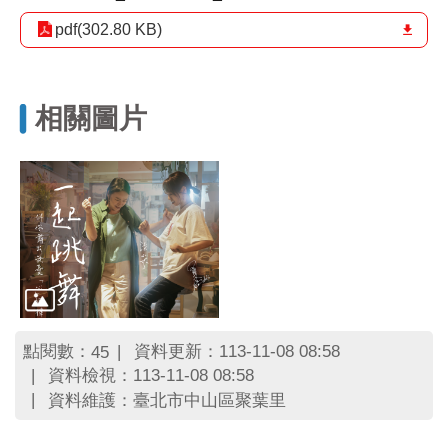
區
里
pdf(302.80 KB)
界
說
臺
相關圖片
北
市
鄰
長
名
冊
點閱數：
資料更新：113-11-08 08:58
45
資料檢視：113-11-08 08:58
資料維護：臺北市中山區聚葉里