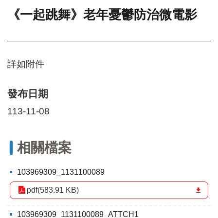
《一起跳舞》老年憂鬱防治微電影
門
牌
整
合
檢
詳如附件
索
系
統
發布日期
文
113-11-08
化
局
文
相關檔案
化
資
產
103969309_1131100089
臺
pdf(583.91 KB)
北
市
103969309_1131100089_ATTCH1