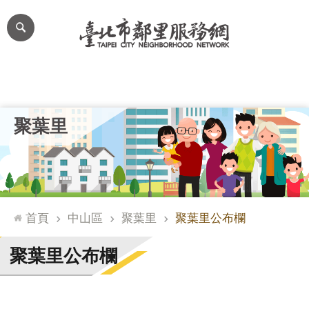
跳到主要內容區塊
進
階
搜
尋
里公布欄
里長簡介
里基本資料
本里特色
里活動花絮
網
聚葉里
站
導
覽
台
北
首頁
中山區
聚葉里
聚葉里公布欄
通
臺
聚葉里公布欄
北
市
政
府