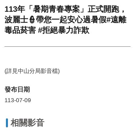
113年「暑期青春專案」正式開跑，
門
波麗士👮帶您一起安心過暑假#遠離
牌
整
毒品菸害 #拒絕暴力詐欺
合
檢
索
系
統
文
(詳見中山分局影音檔)
化
局
文
發布日期
化
資
113-07-09
產
臺
相關影音
北
市