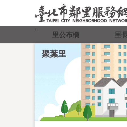
跳到主要內容區塊
:::
里公布欄
里
聚葉里