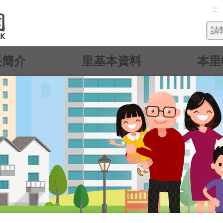
:::
長簡介
里基本資料
本里