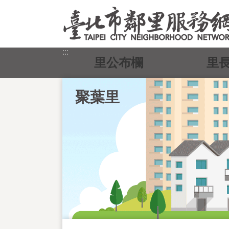
跳到主要內容區塊
:::
里公布欄
里
聚葉里