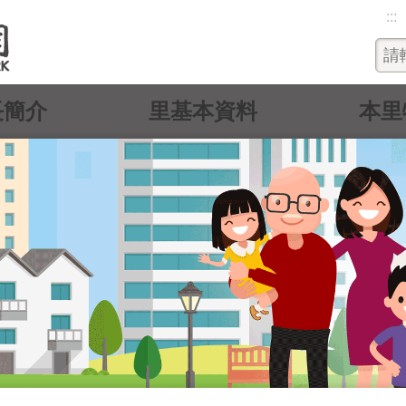
:::
長簡介
里基本資料
本里