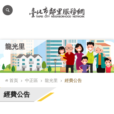
跳到主要內容區塊
進
階
搜
尋
里公布欄
里長簡介
里基本資料
本里特色
里活動花絮
網
龍光里
站
導
覽
台
北
首頁
中正區
龍光里
經費公告
通
臺
經費公告
北
市
政
府