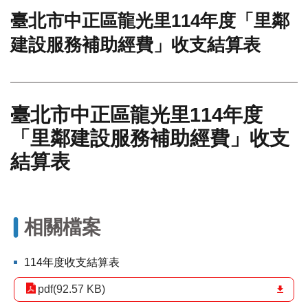
臺北市中正區龍光里114年度「里鄰
門
建設服務補助經費」收支結算表
牌
整
合
檢
索
臺北市中正區龍光里114年度
系
統
「里鄰建設服務補助經費」收支
文
結算表
化
局
文
化
相關檔案
資
產
114年度收支結算表
臺
北
pdf(92.57 KB)
市