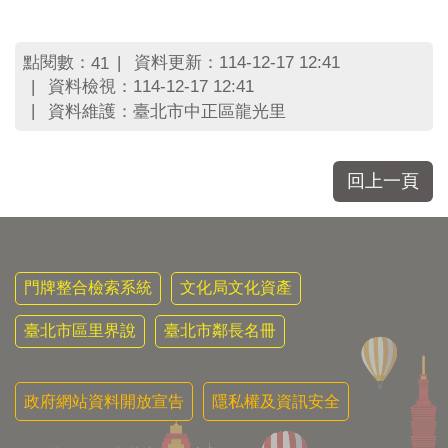
區
里
界
點閱數：
資料更新：114-12-17 12:41
41
說
資料檢視：114-12-17 12:41
臺
資料維護：臺北市中正區龍光里
北
市
鄰
回上一頁
長
名
冊
門牌整合檢索系統
文化局文化資產
臺北市區里界說
臺北市鄰長名冊
政府網站資料開放宣告
隱私權及資訊安全