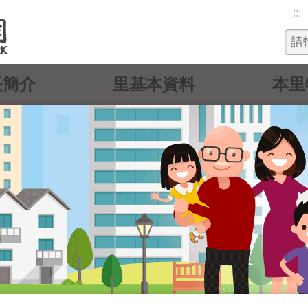
:::
長簡介
里基本資料
本里