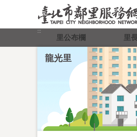
跳到主要內容區塊
:::
里公布欄
里
龍光里