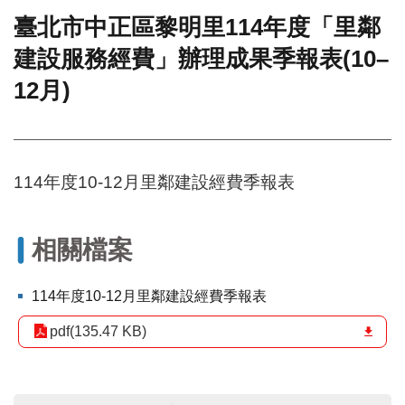
臺北市中正區黎明里114年度「里鄰
門
建設服務經費」辦理成果季報表(10–
牌
整
12月)
合
檢
索
系
統
114年度10-12月里鄰建設經費季報表
文
化
局
相關檔案
文
化
114年度10-12月里鄰建設經費季報表
資
產
pdf(135.47 KB)
臺
北
市