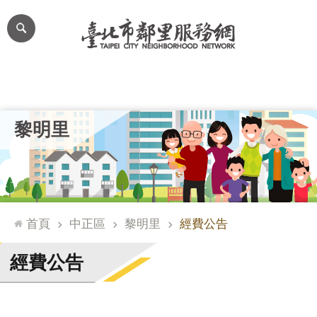
跳到主要內容區塊
進
階
搜
尋
里公布欄
里長簡介
里基本資料
本里特色
里活動花絮
網
黎明里
站
導
覽
台
北
首頁
中正區
黎明里
經費公告
通
臺
經費公告
北
市
政
府