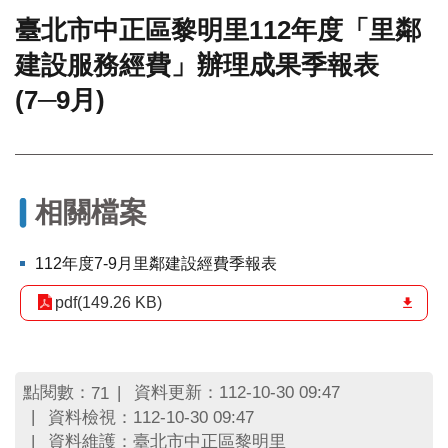
臺北市中正區黎明里112年度「里鄰
門
建設服務經費」辦理成果季報表
牌
整
(7─9月)
合
檢
索
系
統
相關檔案
文
化
112年度7-9月里鄰建設經費季報表
局
文
pdf(149.26 KB)
化
資
產
臺
點閱數：
資料更新：112-10-30 09:47
71
北
資料檢視：112-10-30 09:47
市
資料維護：臺北市中正區黎明里