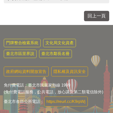
區
里
界
回上一頁
說
臺
北
市
鄰
門牌整合檢索系統
文化局文化資產
長
名
臺北市區里界說
臺北市鄰長名冊
冊
政府網站資料開放宣告
隱私權及資訊安全
免付費電話：臺北市民當家熱線 1999
(免付費電話服務，公共電話，放心講及第二類電信除外)
臺北市各區公所電話：
https://reurl.cc/K9rpWj