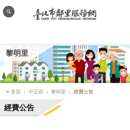
跳到主要內容區塊
進
階
搜
尋
里公布欄
里長簡介
里基本資料
本里特色
里活動花絮
網
黎明里
站
導
覽
台
北
首頁
中正區
黎明里
經費公告
通
臺
經費公告
北
市
政
府