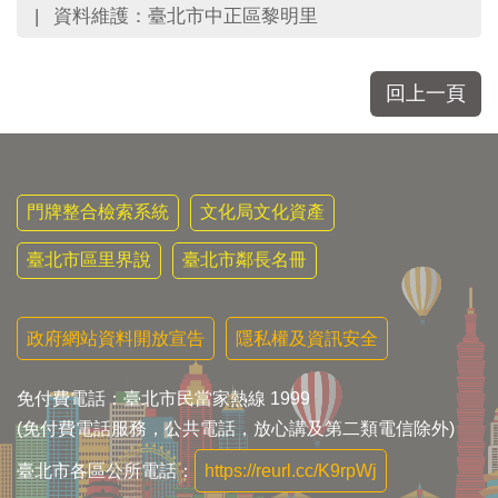
區
資料維護：臺北市中正區黎明里
里
界
說
回上一頁
臺
北
市
鄰
長
門牌整合檢索系統
文化局文化資產
名
冊
臺北市區里界說
臺北市鄰長名冊
政府網站資料開放宣告
隱私權及資訊安全
免付費電話：臺北市民當家熱線 1999
(免付費電話服務，公共電話，放心講及第二類電信除外)
臺北市各區公所電話：
https://reurl.cc/K9rpWj