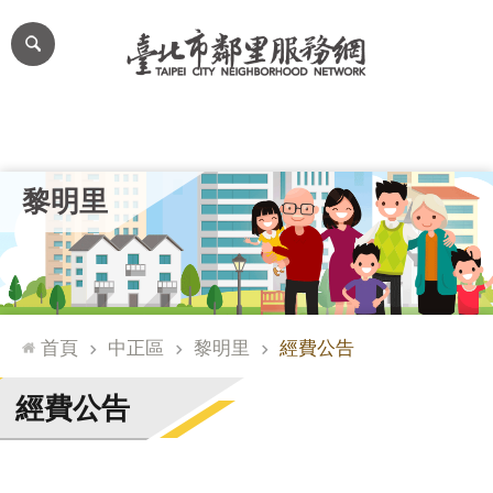
跳到主要內容區塊
進
階
搜
尋
里公布欄
里長簡介
里基本資料
本里特色
里活動花絮
網
黎明里
站
導
覽
台
北
首頁
中正區
黎明里
經費公告
通
臺
經費公告
北
市
政
府