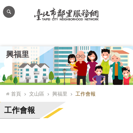
跳到主要內容區塊
進
階
搜
尋
里公布欄
里長簡介
里基本資料
本里特色
里活動花絮
網
興福里
站
導
覽
台
北
首頁
文山區
興福里
工作會報
通
臺
工作會報
北
市
政
府