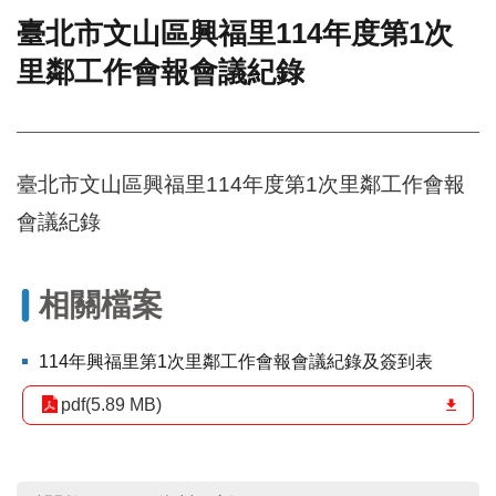
臺北市文山區興福里114年度第1次
門
里鄰工作會報會議紀錄
牌
整
合
檢
索
臺北市文山區興福里114年度第1次里鄰工作會報
系
統
會議紀錄
文
化
局
相關檔案
文
化
114年興福里第1次里鄰工作會報會議紀錄及簽到表
資
產
pdf(5.89 MB)
臺
北
市