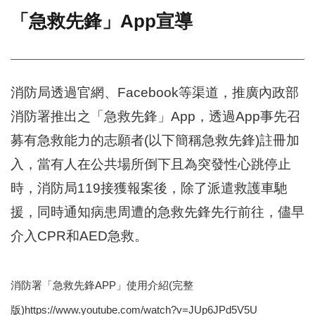
「急救先鋒」App宣導
門
牌
整
合
檢
消防局透過官網、Facebook等渠道，推廣內政部
索
消防署推出之「急救先鋒」App，透過App事先召
系
統
募有急救能力的志願者(以下簡稱急救先鋒)註冊加
文
入，當有人在公共場所倒下且為突發性心跳停止
化
時，消防局119接獲報案後，除了派遣救護車馳
局
文
援，同時通知病患周遭的急救先鋒先行前往，儘早
化
資
介入CPR和AED急救。
產
臺
消防署「急救先鋒APP」使用介紹(完整
北
市
版)https://www.youtube.com/watch?v=JUp6JPd5V5U