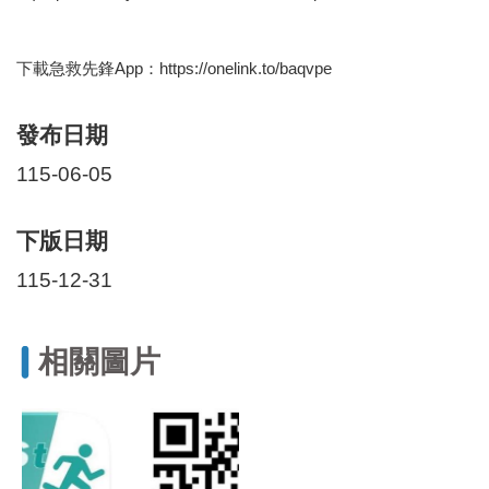
區
里
界
下載急救先鋒App：https://onelink.to/baqvpe
說
臺
發布日期
北
市
115-06-05
鄰
長
名
下版日期
冊
115-12-31
相關圖片