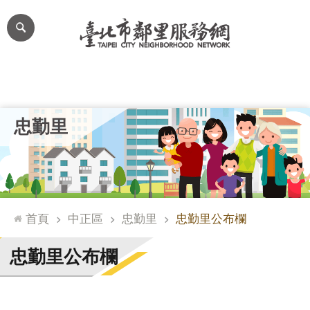
跳到主要內容區塊
進
階
搜
尋
里公布欄
里長簡介
里基本資料
本里特色
里活動花絮
網
忠勤里
站
導
覽
台
北
首頁
中正區
忠勤里
忠勤里公布欄
通
臺
忠勤里公布欄
北
市
政
府