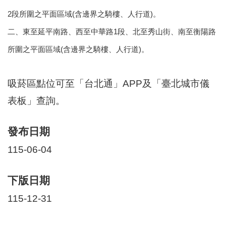
區
里
2段所圍之平面區域(含邊界之騎樓、人行道)。
界
二、東至延平南路、西至中華路1段、北至秀山街、南至衡陽路
說
所圍之平面區域(含邊界之騎樓、人行道)。
臺
北
市
吸菸區點位可至「台北通」APP及「臺北城市儀
鄰
長
表板」查詢。
名
冊
發布日期
115-06-04
下版日期
115-12-31