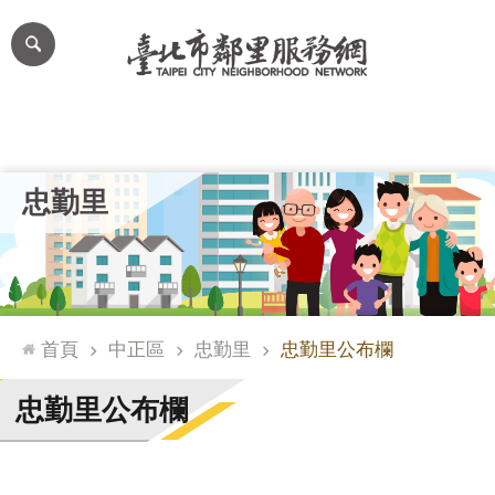
跳到主要內容區塊
進
階
搜
尋
里公布欄
里長簡介
里基本資料
本里特色
里活動花絮
網
忠勤里
站
導
覽
台
北
首頁
中正區
忠勤里
忠勤里公布欄
通
臺
忠勤里公布欄
北
市
政
府