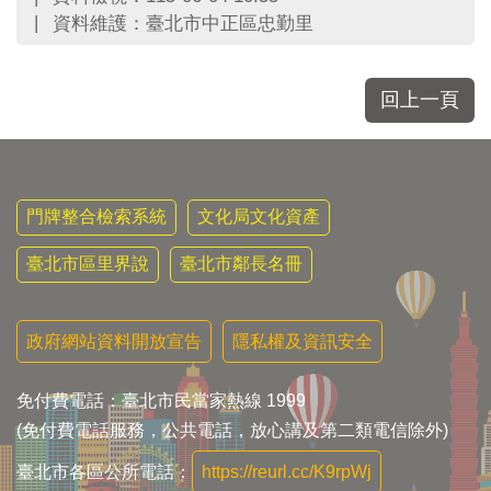
資料維護：臺北市中正區忠勤里
回上一頁
門牌整合檢索系統
文化局文化資產
臺北市區里界說
臺北市鄰長名冊
政府網站資料開放宣告
隱私權及資訊安全
免付費電話：臺北市民當家熱線 1999
(免付費電話服務，公共電話，放心講及第二類電信除外)
臺北市各區公所電話：
https://reurl.cc/K9rpWj