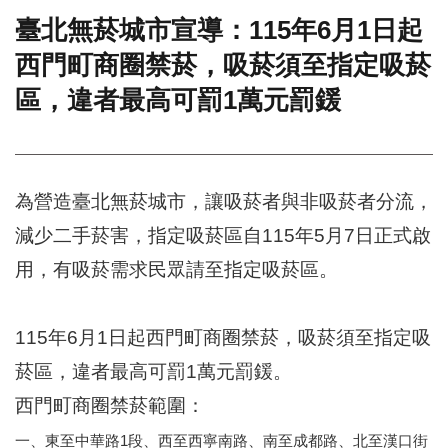
臺北無菸城市宣導：115年6月1日起
門
西門町商圈禁菸，吸菸須至指定吸菸
牌
整
區，違者最高可罰1萬元罰鍰
合
檢
索
系
統
為營造臺北無菸城市，讓吸菸者與非吸菸者分流，
文
減少二手菸害，指定吸菸區自115年5月7日正式啟
化
局
用，有吸菸需求民眾請至指定吸菸區。
文
化
資
115年6月1日起西門町商圈禁菸，吸菸須至指定吸
產
菸區，違者最高可罰1萬元罰鍰。
臺
西門町商圈禁菸範圍：
北
市
一、東至中華路1段、西至西寧南路、南至成都路、北至漢口街