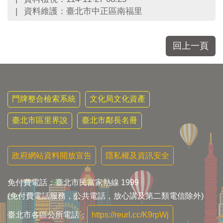
區
資料維護：臺北市中正區南福里
里
界
說
回上一頁
臺
北
市
鄰
長
門牌整合檢索系統
文化局文化資產
名
冊
臺北市區里界說
臺北市鄰長名冊
政府網站資料開放宣告
隱私權及資訊安全
免付費電話：臺北市民當家熱線 1999
(免付費電話服務，公共電話，放心講及第二類電信除外)
臺北市各區公所電話：
https://reurl.cc/K9rpWj