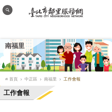
跳到主要內容區塊
進
階
搜
尋
里公布欄
里長簡介
里基本資料
本里特色
里活動花絮
網
南福里
站
導
覽
台
北
首頁
中正區
南福里
工作會報
通
臺
工作會報
北
市
政
府