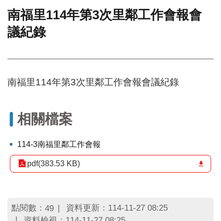
南福里114年第3次里鄰工作會報會
門
議紀錄
牌
整
合
檢
索
南福里114年第3次里鄰工作會報會議紀錄
系
統
文
相關檔案
化
局
文
114-3南福里鄰工作會報
化
資
pdf(383.53 KB)
產
臺
北
點閱數：
資料更新：114-11-27 08:25
49
市
資料檢視：114-11-27 08:25