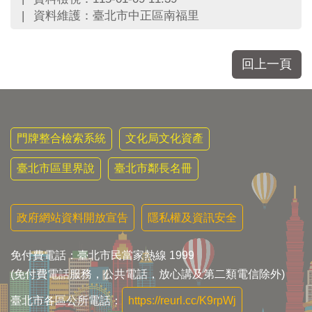
區
資料維護：臺北市中正區南福里
里
界
說
回上一頁
臺
北
市
鄰
長
門牌整合檢索系統
文化局文化資產
名
冊
臺北市區里界說
臺北市鄰長名冊
政府網站資料開放宣告
隱私權及資訊安全
免付費電話：臺北市民當家熱線 1999
(免付費電話服務，公共電話，放心講及第二類電信除外)
臺北市各區公所電話：
https://reurl.cc/K9rpWj