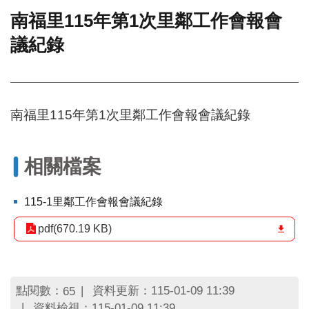
南福里115年第1次里鄰工作會報會
門
議紀錄
牌
整
合
檢
索
南福里115年第1次里鄰工作會報會議紀錄
系
統
文
相關檔案
化
局
文
115-1里鄰工作會報會議紀錄
化
資
pdf(670.19 KB)
產
臺
北
點閱數：
資料更新：115-01-09 11:39
65
市
資料檢視：115-01-09 11:39