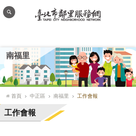
跳到主要內容區塊
進
階
搜
尋
里公布欄
里長簡介
里基本資料
本里特色
里活動花絮
網
南福里
站
導
覽
台
北
首頁
中正區
南福里
工作會報
通
臺
工作會報
北
市
政
府