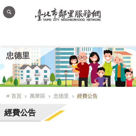
跳到主要內容區塊
進
階
搜
尋
里公布欄
里長簡介
里基本資料
本里特色
里活動花絮
網
忠德里
站
導
覽
台
北
首頁
萬華區
忠德里
經費公告
通
臺
經費公告
北
市
政
府