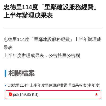
忠德里114度「里鄰建設服務經費」
門
上半年辦理成果表
牌
整
合
檢
索
忠德里114度「里鄰建設服務經費」上半年辦理成
系
統
果表
文
上半年度辦理成果表，公告於里公告欄
化
局
文
相關檔案
化
資
產
忠德里114年上半年度里建設經費辦理成果報表(半年度)
臺
pdf(149.85 KB)
北
市