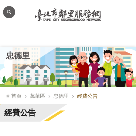
跳到主要內容區塊
進
階
搜
尋
里公布欄
里長簡介
里基本資料
本里特色
里活動花絮
網
忠德里
站
導
覽
台
北
首頁
萬華區
忠德里
經費公告
通
臺
經費公告
北
市
政
府