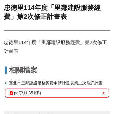
忠德里114年度「里鄰建設服務經
門
費」第2次修正計畫表
牌
整
合
檢
索
忠德里114年度「里鄰建設服務經費」第2次修正
系
統
計畫表
文
化
局
相關檔案
文
化
臺北市里鄰建設服務經費申請計畫表第二次修訂計畫
資
產
pdf(311.85 KB)
臺
北
市