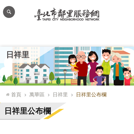
跳到主要內容區塊
進
階
搜
尋
里公布欄
里長簡介
里基本資料
本里特色
里活動花絮
網
日祥里
站
導
覽
台
北
首頁
萬華區
日祥里
日祥里公布欄
通
臺
日祥里公布欄
北
市
政
府