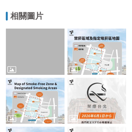
區
里
界
相關圖片
說
臺
北
市
鄰
長
名
冊