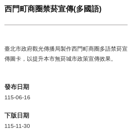
西門町商圈禁菸宣傳(多國語)
門
牌
整
合
檢
索
臺北市政府觀光傳播局製作西門町商圈多語禁菸宣
系
統
傳圖卡，以提升本市無菸城市政策宣傳效果。
文
化
局
文
發布日期
化
115-06-16
資
產
臺
下版日期
北
115-11-30
市