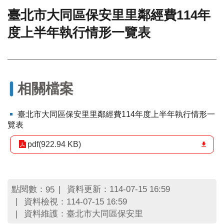
臺北市大同區保安里里鄰經費114年
門
度上半年執行情形一覽表
牌
整
合
檢
索
系
相關檔案
統
文
臺北市大同區保安里里鄰經費114年度上半年執行情形一
化
覽表
局
文
pdf(922.94 KB)
化
資
產
點閱數：
資料更新：114-07-15 16:59
95
臺
資料檢視：114-07-15 16:59
北
資料維護：臺北市大同區保安里
市