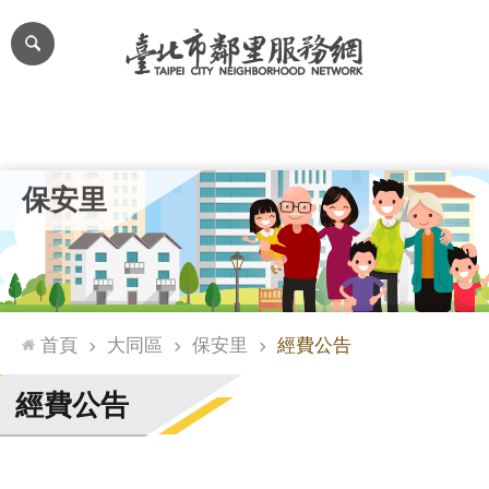
跳到主要內容區塊
進
階
搜
尋
里公布欄
里長簡介
里基本資料
本里特色
里活動花絮
網
保安里
站
導
覽
台
北
首頁
大同區
保安里
經費公告
通
臺
經費公告
北
市
政
府