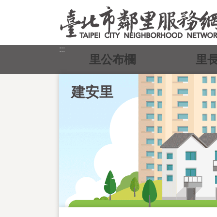
跳到主要內容區塊
:::
里公布欄
里
建安里