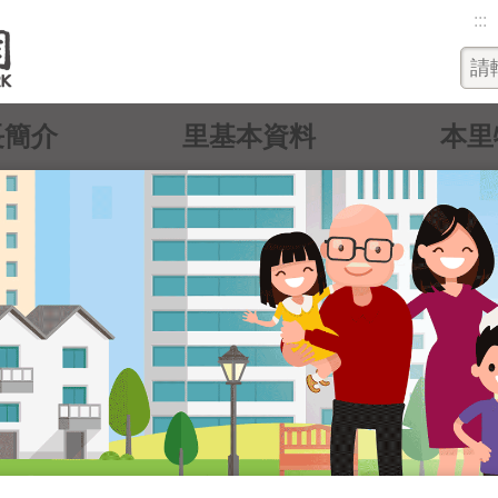
:::
長簡介
里基本資料
本里