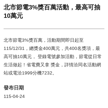
北市節電3%獎百萬活動，最高可抽
門
10萬元
牌
整
合
檢
索
北市節電3%獎百萬，活動期間即日起至
系
統
115/12/31，總獎金400萬元，共400名獎項，最
文
高可抽10萬元， 登錄電號參加活動，節電從日常
化
局
生活做起！省電費又拿 獎金，詳情洽同名活動網
文
站或電洽1999分機7232。
化
資
產
發布日期
臺
115-04-24
北
市