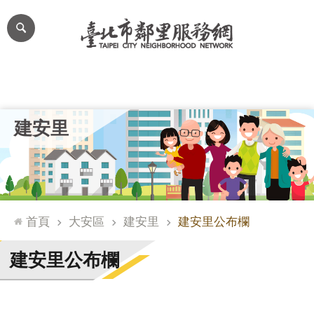
跳到主要內容區塊
進
階
搜
尋
里公布欄
里長簡介
里基本資料
本里特色
里活動花絮
網
建安里
站
導
覽
台
北
首頁
大安區
建安里
建安里公布欄
通
臺
建安里公布欄
北
市
政
府