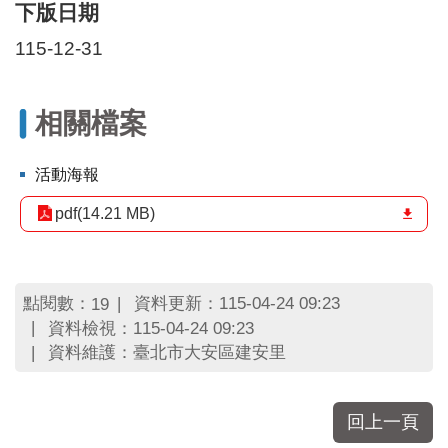
區
下版日期
里
界
115-12-31
說
臺
相關檔案
北
市
鄰
活動海報
長
名
pdf(14.21 MB)
冊
點閱數：
資料更新：115-04-24 09:23
19
資料檢視：115-04-24 09:23
資料維護：臺北市大安區建安里
回上一頁