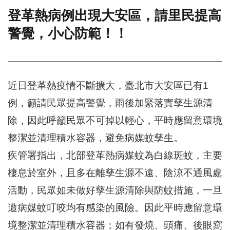
登革熱病例出現大安區，請里民提高
門
警覺，小心防範！！
牌
整
合
檢
索
近日登革熱疫情不斷擴大，臺北市大安區已有1
系
統
例，籲請民眾提高警覺，雨後加緊落實孳生源清
文
除，因此呼籲民眾不可掉以輕心，平時應留意環境
化
局
整潔並清理積水容器，避免病媒蚊孳生。
文
疾管署指出，北部登革熱病媒蚊為白線斑蚊，主要
化
資
棲息於室外，且多在離孳生源不遠、陰涼不通風處
產
活動，民眾如未做好孳生源清除與防蚊措施，一旦
臺
遭病媒蚊叮咬均有感染的風險。因此平時應留意環
北
市
境整潔並清理積水容器；如有發燒、頭痛、後眼窩