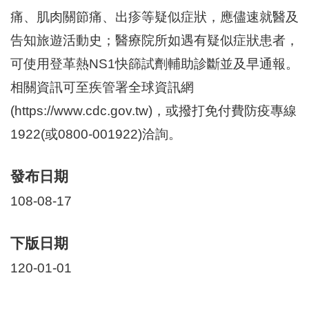
區
痛、肌肉關節痛、出疹等疑似症狀，應儘速就醫及
里
界
告知旅遊活動史；醫療院所如遇有疑似症狀患者，
說
可使用登革熱NS1快篩試劑輔助診斷並及早通報。
臺
相關資訊可至疾管署全球資訊網
北
市
(https://www.cdc.gov.tw)，或撥打免付費防疫專線
鄰
長
1922(或0800-001922)洽詢。
名
冊
發布日期
108-08-17
下版日期
120-01-01