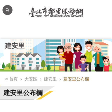
跳到主要內容區塊
進
階
搜
尋
里公布欄
里長簡介
里基本資料
本里特色
里活動花絮
網
建安里
站
導
覽
台
北
首頁
大安區
建安里
建安里公布欄
通
臺
建安里公布欄
北
市
政
府