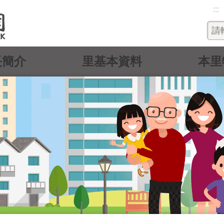
:::
長簡介
里基本資料
本里