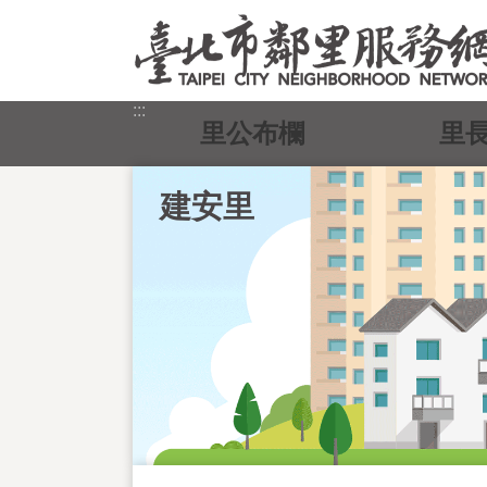
跳到主要內容區塊
:::
里公布欄
里
建安里