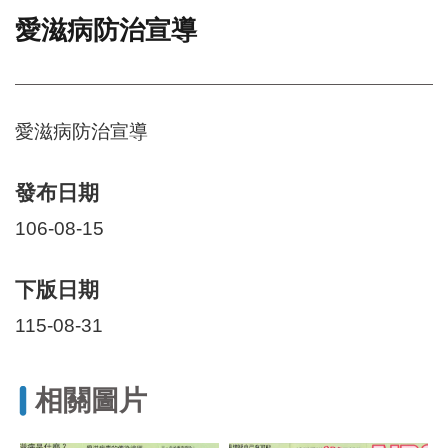
愛滋病防治宣導
門
牌
整
合
檢
愛滋病防治宣導
索
系
統
發布日期
文
106-08-15
化
局
下版日期
文
化
115-08-31
資
產
臺
相關圖片
北
市