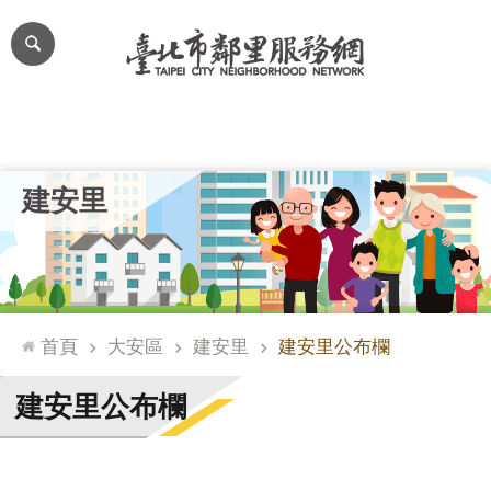
跳到主要內容區塊
進
階
搜
尋
里公布欄
里長簡介
里基本資料
本里特色
里活動花絮
網
建安里
站
導
覽
台
北
首頁
大安區
建安里
建安里公布欄
通
臺
建安里公布欄
北
市
政
府