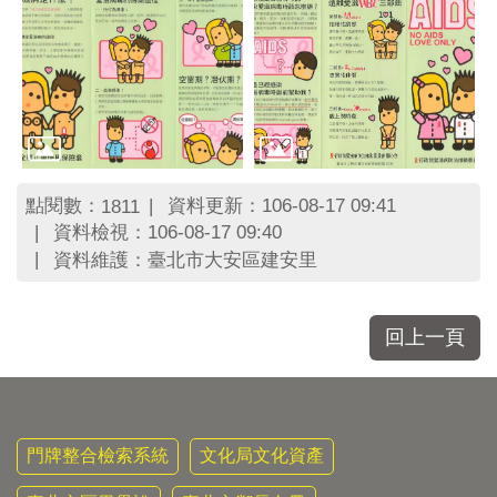
區
里
界
說
臺
北
市
鄰
點閱數：
資料更新：106-08-17 09:41
1811
長
資料檢視：106-08-17 09:40
名
冊
資料維護：臺北市大安區建安里
回上一頁
門牌整合檢索系統
文化局文化資產