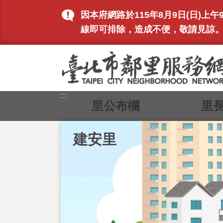
跳到主要內容區塊
因本府網路於115年8月9日(日)
線即可排除，造成不便，敬請見諒
:::
里公布欄
里
建安里