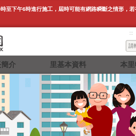
上午9時至下午6時進行施工，屆時可能有網路瞬斷之情形，
。
:::
長簡介
里基本資料
本里