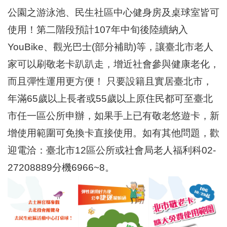
區
公園之游泳池、民生社區中心健身房及桌球室皆可
里
界
使用！第二階段預計107年中旬後陸續納入
說
YouBike、觀光巴士(部分補助)等，讓臺北市老人
臺
家可以刷敬老卡趴趴走，增近社會參與健康老化，
北
市
而且彈性運用更方便！ 只要設籍且實居臺北市，
鄰
長
年滿65歲以上長者或55歲以上原住民都可至臺北
名
市任一區公所申辦，如果手上已有敬老悠遊卡，新
冊
增使用範圍可免換卡直接使用。如有其他問題，歡
迎電洽：臺北市12區公所或社會局老人福利科02-
27208889分機6966~8。