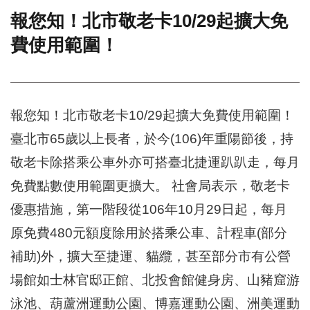
報您知！北市敬老卡10/29起擴大免
門
費使用範圍！
牌
整
合
檢
索
報您知！北市敬老卡10/29起擴大免費使用範圍！
系
統
臺北市65歲以上長者，於今(106)年重陽節後，持
文
敬老卡除搭乘公車外亦可搭臺北捷運趴趴走，每月
化
局
免費點數使用範圍更擴大。 社會局表示，敬老卡
文
優惠措施，第一階段從106年10月29日起，每月
化
資
原免費480元額度除用於搭乘公車、計程車(部分
產
補助)外，擴大至捷運、貓纜，甚至部分市有公營
臺
場館如士林官邸正館、北投會館健身房、山豬窟游
北
市
泳池、葫蘆洲運動公園、博嘉運動公園、洲美運動