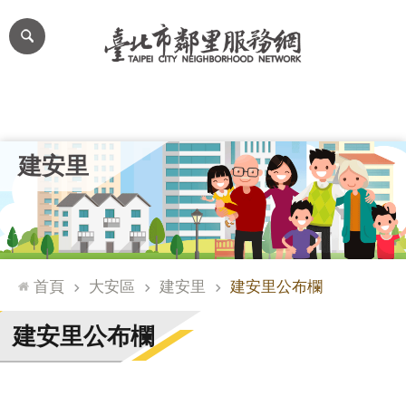
跳到主要內容區塊
進
階
搜
尋
里公布欄
里長簡介
里基本資料
本里特色
里活動花絮
網
建安里
站
導
覽
台
北
首頁
大安區
建安里
建安里公布欄
通
臺
建安里公布欄
北
市
政
府