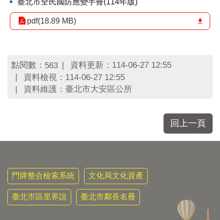
區
臺北市全民國防應變手冊(114年版)
里
pdf(18.89 MB)
界
說
臺
北
點閱數：
資料更新：114-06-27 12:55
563
市
資料檢視：114-06-27 12:55
鄰
資料維護：臺北市大安區公所
長
名
冊
回上一頁
門牌整合檢索系統
文化局文化資產
臺北市區里界說
臺北市鄰長名冊