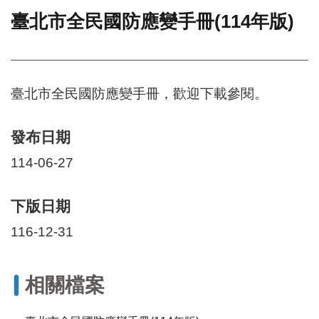
臺北市全民國防應變手冊(114年版)
門
牌
整
合
檢
臺北市全民國防應變手冊，歡迎下載參閱。
索
系
統
發布日期
文
114-06-27
化
局
下版日期
文
化
116-12-31
資
產
臺
相關檔案
北
市