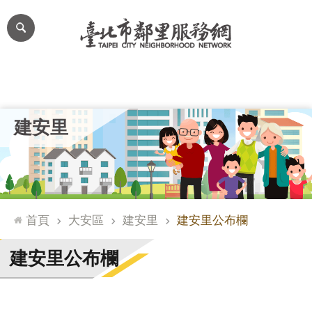
跳到主要內容區塊
進
階
搜
尋
里公布欄
里長簡介
里基本資料
本里特色
里活動花絮
網
建安里
站
導
覽
台
北
首頁
大安區
建安里
建安里公布欄
通
臺
建安里公布欄
北
市
政
府