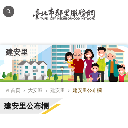
跳到主要內容區塊
進
階
搜
尋
里公布欄
里長簡介
里基本資料
本里特色
里活動花絮
網
建安里
站
導
覽
台
北
首頁
大安區
建安里
建安里公布欄
通
臺
建安里公布欄
北
市
政
府