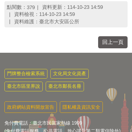
區
點閱數：
資料更新：114-10-23 14:59
379
里
界
資料檢視：114-10-23 14:59
說
資料維護：臺北市大安區公所
臺
北
回上一頁
市
鄰
長
名
冊
門牌整合檢索系統
文化局文化資產
臺北市區里界說
臺北市鄰長名冊
政府網站資料開放宣告
隱私權及資訊安全
免付費電話：臺北市民當家熱線 1999
(免付費電話服務，公共電話，放心講及第二類電信除外)