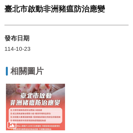
臺北市啟動非洲豬瘟防治應變
門
牌
整
合
檢
發布日期
索
114-10-23
系
統
文
相關圖片
化
局
文
化
資
產
臺
北
市