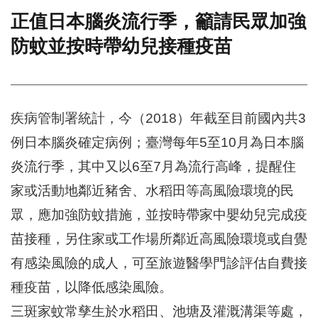
正值日本腦炎流行季，籲請民眾加強
門
防蚊並按時帶幼兒接種疫苗
牌
整
合
檢
索
疾病管制署統計，今（2018）年截至目前國內共3
系
統
例日本腦炎確定病例；臺灣每年5至10月為日本腦
文
炎流行季，其中又以6至7月為流行高峰，提醒住
化
局
家或活動地鄰近豬舍、水稻田等高風險環境的民
文
眾，應加強防蚊措施，並按時帶家中嬰幼兒完成疫
化
資
苗接種，另住家或工作場所鄰近高風險環境或自覺
產
有感染風險的成人，可至旅遊醫學門診評估自費接
臺
種疫苗，以降低感染風險。
北
市
三斑家蚊常孳生於水稻田、池塘及灌溉溝渠等處，