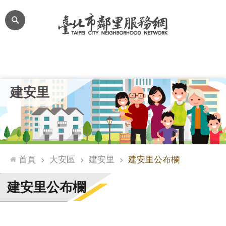
跳到主要內容區塊
進
階
搜
尋
里公布欄
里長簡介
里基本資料
本里特色
里活動花絮
網
建安里
站
導
覽
台
北
首頁
大安區
建安里
建安里公布欄
通
臺
建安里公布欄
北
市
政
府