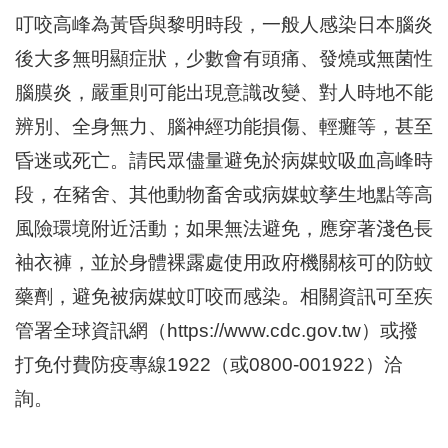
區
叮咬高峰為黃昏與黎明時段，一般人感染日本腦炎
里
界
後大多無明顯症狀，少數會有頭痛、發燒或無菌性
說
腦膜炎，嚴重則可能出現意識改變、對人時地不能
臺
辨別、全身無力、腦神經功能損傷、輕癱等，甚至
北
市
昏迷或死亡。請民眾儘量避免於病媒蚊吸血高峰時
鄰
長
段，在豬舍、其他動物畜舍或病媒蚊孳生地點等高
名
風險環境附近活動；如果無法避免，應穿著淺色長
冊
袖衣褲，並於身體裸露處使用政府機關核可的防蚊
藥劑，避免被病媒蚊叮咬而感染。相關資訊可至疾
管署全球資訊網（https://www.cdc.gov.tw​）或撥
打免付費防疫專線1922（或0800-001922）洽
詢。