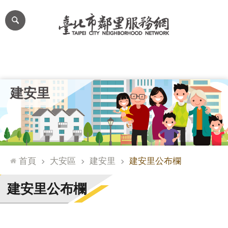
跳到主要內容區塊
進
階
搜
尋
里公布欄
里長簡介
里基本資料
本里特色
里活動花絮
網
建安里
站
導
覽
台
北
首頁
大安區
建安里
建安里公布欄
通
臺
建安里公布欄
北
市
政
府