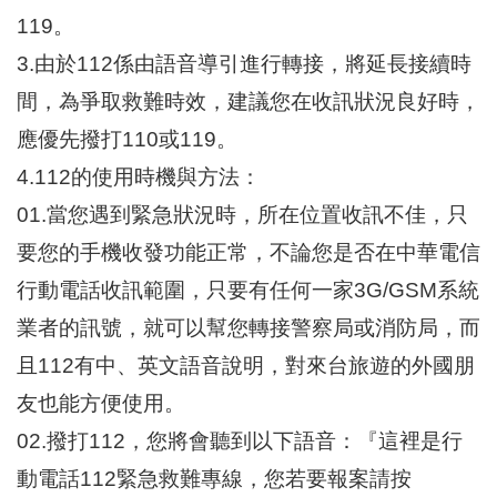
區
119。
里
界
3.由於112係由語音導引進行轉接，將延長接續時
說
間，為爭取救難時效，建議您在收訊狀況良好時，
臺
應優先撥打110或119。
北
市
4.112的使用時機與方法：
鄰
長
01.當您遇到緊急狀況時，所在位置收訊不佳，只
名
要您的手機收發功能正常，不論您是否在中華電信
冊
行動電話收訊範圍，只要有任何一家3G/GSM系統
業者的訊號，就可以幫您轉接警察局或消防局，而
且112有中、英文語音說明，對來台旅遊的外國朋
友也能方便使用。
02.撥打112，您將會聽到以下語音：『這裡是行
動電話112緊急救難專線，您若要報案請按