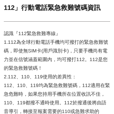
112」行動電話緊急救難號碼資訊
門
牌
整
合
檢
認識『112緊急救難專線』
索
1.112為全球行動電話手機均可撥打的緊急救難號
系
統
碼，即使無SIM卡(用戶識別卡)，只要手機尚有電
文
力並在信號涵蓋範圍內，均可撥打112。112是您
化
的緊急救難號碼！
局
文
2.112、110、119使用的差異性：
化
資
112、110、119均為緊急救難號碼，112適用在緊
產
急危難時，如果您持用手機所在位置收訊不佳，
臺
110、119都撥不通時使用。112於撥通後將由語
北
市
音導引，轉接至報案需要的110或急難求助的