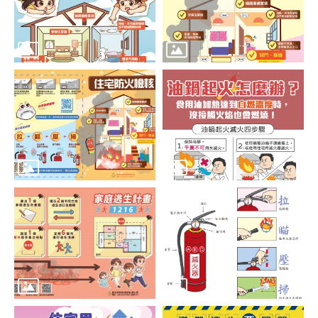
區
里
界
說
臺
北
市
鄰
長
名
冊