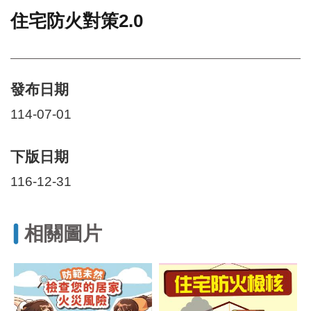
住宅防火對策2.0
門
牌
整
合
檢
發布日期
索
114-07-01
系
統
下版日期
文
化
116-12-31
局
文
化
資
相關圖片
產
臺
北
市