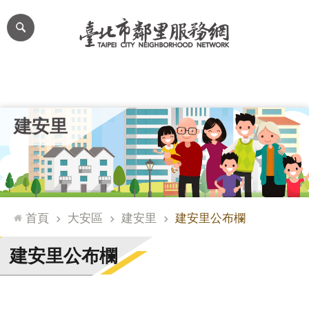
跳到主要內容區塊
進
階
搜
尋
里公布欄
里長簡介
里基本資料
本里特色
里活動花絮
網
建安里
站
導
覽
台
北
首頁
大安區
建安里
建安里公布欄
通
臺
建安里公布欄
北
市
政
府