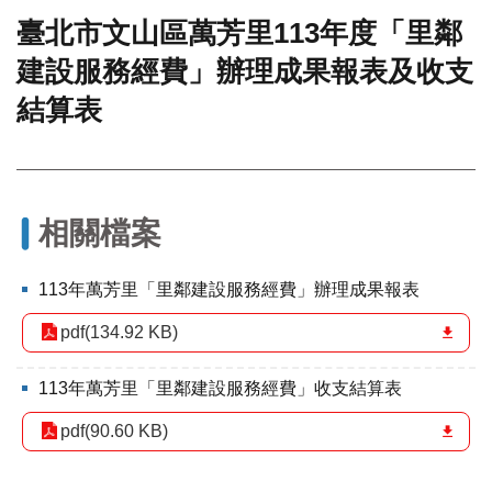
臺北市文山區萬芳里113年度「里鄰
門
建設服務經費」辦理成果報表及收支
牌
整
結算表
合
檢
索
系
統
相關檔案
文
化
113年萬芳里「里鄰建設服務經費」辦理成果報表
局
文
pdf(134.92 KB)
化
資
產
113年萬芳里「里鄰建設服務經費」收支結算表
臺
pdf(90.60 KB)
北
市