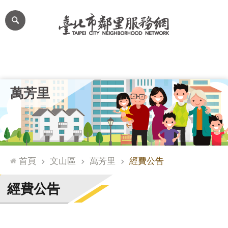
跳到主要內容區塊
進
階
搜
尋
里公布欄
里長簡介
里基本資料
本里特色
里活動花絮
網
萬芳里
站
導
覽
台
北
首頁
文山區
萬芳里
經費公告
通
臺
經費公告
北
市
政
府