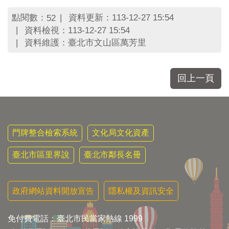
區
里
點閱數：
資料更新：113-12-27 15:54
52
界
資料檢視：113-12-27 15:54
說
資料維護：臺北市文山區萬芳里
臺
北
市
回上一頁
鄰
長
名
冊
門牌整合檢索系統
文化局文化資產
臺北市區里界說
臺北市鄰長名冊
政府網站資料開放宣告
隱私權及資訊安全
免付費電話：臺北市民當家熱線 1999