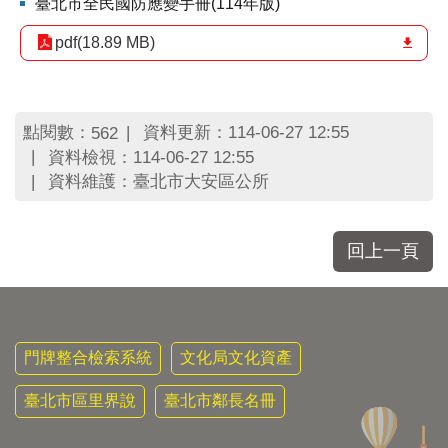
區
臺北市全民國防應變手冊(114年版)
里
pdf(18.89 MB)
界
說
臺
北
點閱數：
資料更新：114-06-27 12:55
562
市
資料檢視：114-06-27 12:55
鄰
資料維護：臺北市大安區公所
長
名
冊
回上一頁
門牌整合檢索系統
文化局文化資產
臺北市區里界說
臺北市鄰長名冊