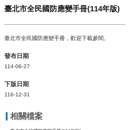
臺北市全民國防應變手冊(114年版)
門
牌
整
合
檢
臺北市全民國防應變手冊，歡迎下載參閱。
索
系
統
發布日期
文
114-06-27
化
局
下版日期
文
化
116-12-31
資
產
臺
相關檔案
北
市