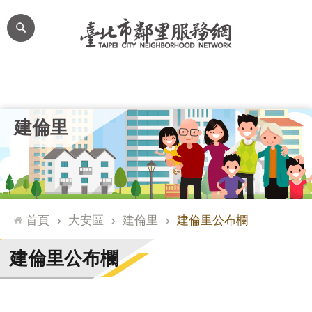
跳到主要內容區塊
進
階
搜
尋
里公布欄
里長簡介
里基本資料
本里特色
里活動花絮
網
建倫里
站
導
覽
台
北
首頁
大安區
建倫里
建倫里公布欄
通
臺
建倫里公布欄
北
市
政
府