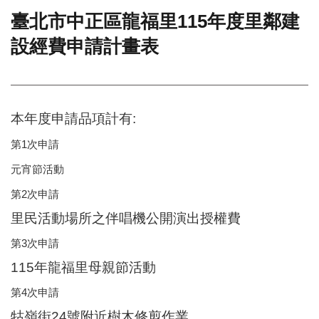
臺北市中正區龍福里115年度里鄰建
門
設經費申請計畫表
牌
整
合
檢
索
本年度申請品項計有:
系
統
第1次申請
文
元宵節活動
化
局
第2次申請
文
里民活動場所之伴唱機公開演出授權費
化
資
第3次申請
產
115年龍福里母親節活動
臺
北
第4次申請
市
牯嶺街24號附近樹木修剪作業