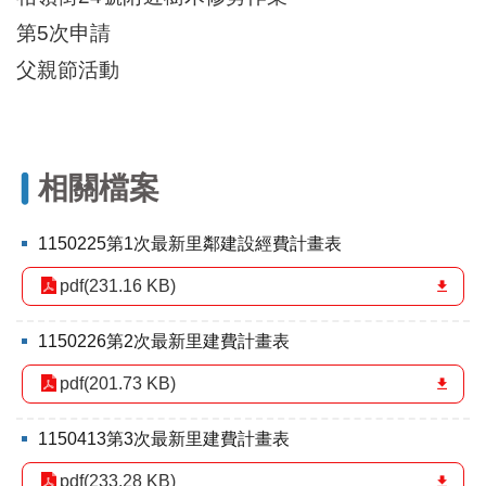
區
里
第5次申請
界
父親節活動
說
臺
北
市
相關檔案
鄰
長
名
1150225第1次最新里鄰建設經費計畫表
冊
pdf(231.16 KB)
1150226第2次最新里建費計畫表
pdf(201.73 KB)
1150413第3次最新里建費計畫表
pdf(233.28 KB)