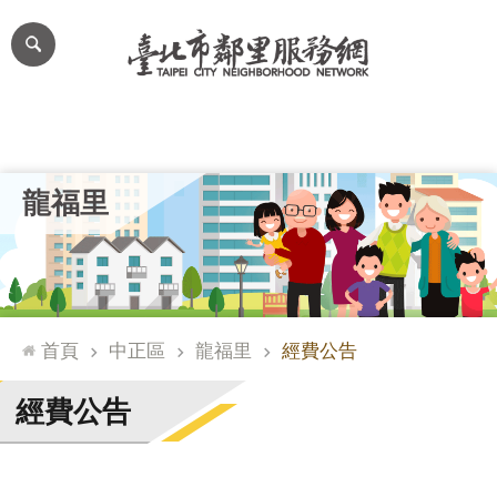
跳到主要內容區塊
進
階
搜
尋
里公布欄
里長簡介
里基本資料
本里特色
里活動花絮
網
龍福里
站
導
覽
台
北
首頁
中正區
龍福里
經費公告
通
臺
經費公告
北
市
政
府