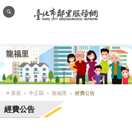
跳到主要內容區塊
進
階
搜
尋
里公布欄
里長簡介
里基本資料
本里特色
里活動花絮
網
龍福里
站
導
覽
台
北
首頁
中正區
龍福里
經費公告
通
臺
經費公告
北
市
政
府