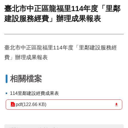
臺北市中正區龍福里114年度「里鄰
門
建設服務經費」辦理成果報表
牌
整
合
檢
索
臺北市中正區龍福里114年度「里鄰建設服務經
系
統
費」辦理成果報表
文
化
局
相關檔案
文
化
114里鄰建設經費成果表
資
產
pdf(122.66 KB)
臺
北
市