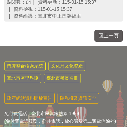
區
點閱數：
資料更新：115-01-15 15:37
64
里
資料檢視：115-01-15 15:37
界
資料維護：臺北市中正區龍福里
說
臺
北
回上一頁
市
鄰
長
名
冊
門牌整合檢索系統
文化局文化資產
臺北市區里界說
臺北市鄰長名冊
政府網站資料開放宣告
隱私權及資訊安全
免付費電話：臺北市民當家熱線 1999
(免付費電話服務，公共電話，放心講及第二類電信除外)