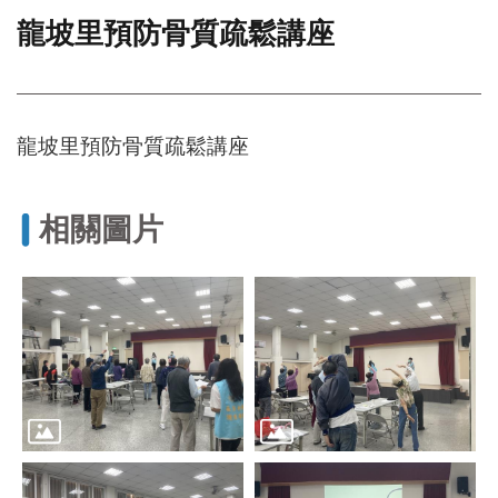
龍坡里預防骨質疏鬆講座
門
牌
整
合
檢
龍坡里預防骨質疏鬆講座
索
系
統
相關圖片
文
化
局
文
化
資
產
臺
北
市