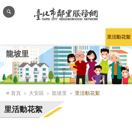
跳到主要內容區塊
進
階
搜
尋
里公布欄
里長簡介
里基本資料
本里特色
里活動花絮
網
龍坡里
站
導
覽
台
北
首頁
大安區
龍坡里
里活動花絮
通
臺
里活動花絮
北
市
政
府