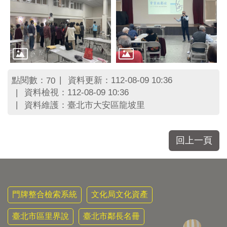
區
里
界
說
臺
北
市
點閱數：
資料更新：112-08-09 10:36
70
鄰
資料檢視：112-08-09 10:36
長
資料維護：臺北市大安區龍坡里
名
冊
回上一頁
門牌整合檢索系統
文化局文化資產
臺北市區里界說
臺北市鄰長名冊