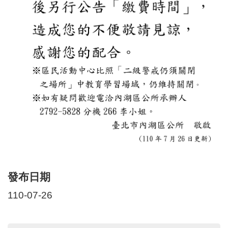
區
里
界
說
臺
北
市
鄰
長
名
冊
發布日期
110-07-26