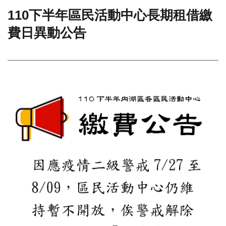
110下半年區民活動中心長期租借繳
門
費日異動公告
牌
整
合
檢
索
系
統
文
化
局
文
化
資
產
臺
北
市