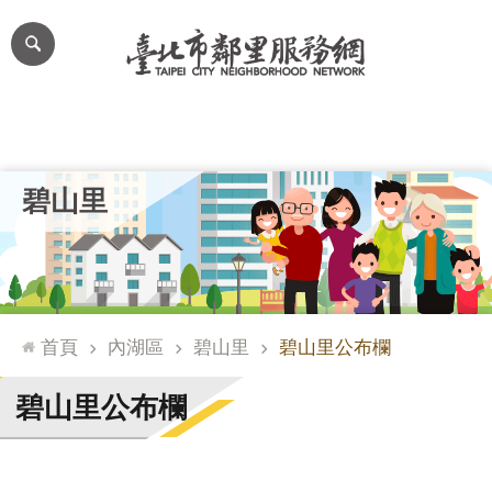
跳到主要內容區塊
進
階
搜
尋
里公布欄
里長簡介
里基本資料
本里特色
里活動花絮
網
碧山里
站
導
覽
台
北
首頁
內湖區
碧山里
碧山里公布欄
通
臺
碧山里公布欄
北
市
政
府