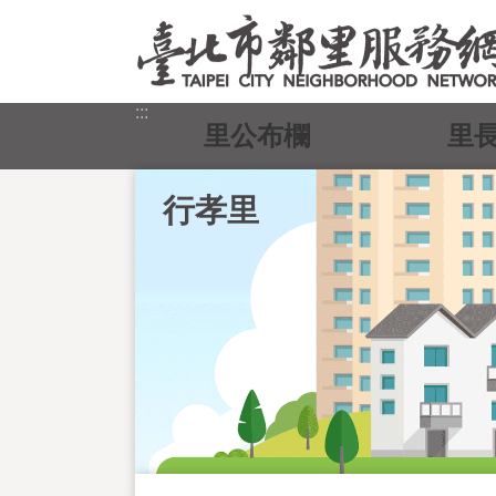
跳到主要內容區塊
:::
里公布欄
里
行孝里