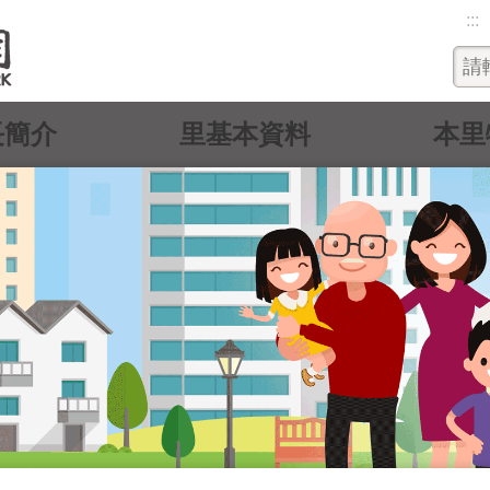
:::
長簡介
里基本資料
本里