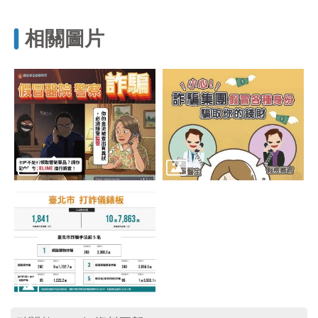
區
里
界
相關圖片
說
臺
北
市
鄰
長
名
冊