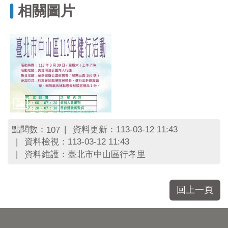
區
相關圖片
里
界
說
臺
北
市
鄰
長
名
冊
點閱數：
資料更新：113-03-12 11:43
107
資料檢視：113-03-12 11:43
資料維護：臺北市中山區行孝里
回上一頁