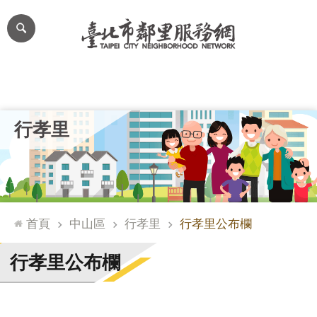
跳到主要內容區塊
進
階
搜
尋
里公布欄
里長簡介
里基本資料
本里特色
里活動花絮
網
行孝里
站
導
覽
台
北
首頁
中山區
行孝里
行孝里公布欄
通
臺
行孝里公布欄
北
市
政
府