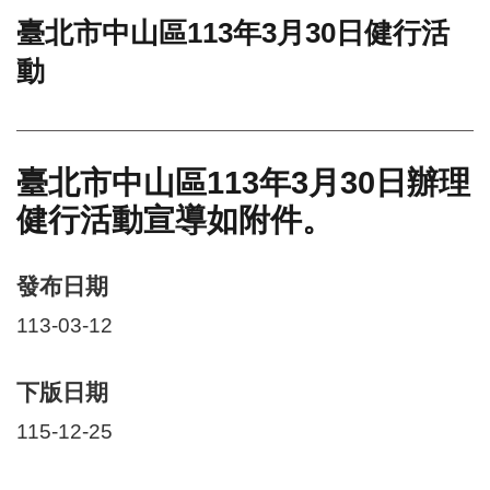
臺北市中山區113年3月30日健行活
門
動
牌
整
合
檢
索
臺北市中山區113年3月30日辦理
系
統
健行活動宣導如附件。
文
化
發布日期
局
文
113-03-12
化
資
產
下版日期
臺
115-12-25
北
市